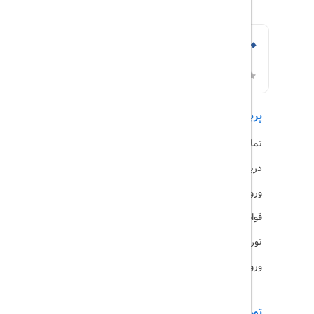
پربازدیدها
تورهای داخلی
تماس با ما
رزرو هتل
درباره ما
ویزا
ورود کاربران
قوانین و مقررات
تورهای پرطرفدار
ورود همکاران
تورهای خارجی
رزرو آنلاین