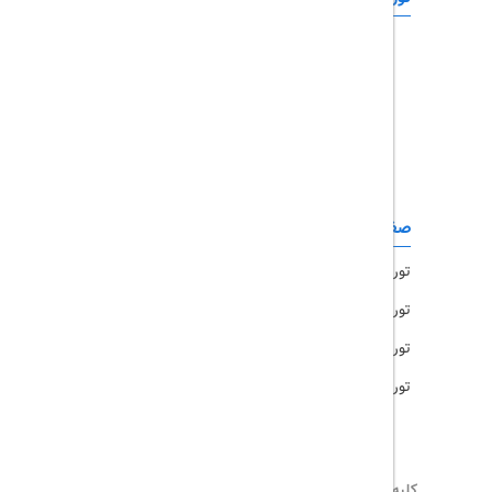
تور چابهار
تور قشم
تور کیش
تور مشهد
صفحات کاربردی
تور امارات
تور مالزی
تور ترکیه
تور هند
کلیه حقوق این سایت محفوظ و متعلق به
تریپ آل
می‌باشد