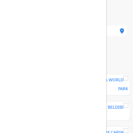
Serik/Antalya, Turkey
هتل های مرتبط
MAYA WORLD PARK
RIXOS BELDIBI
REGNUM CARYA