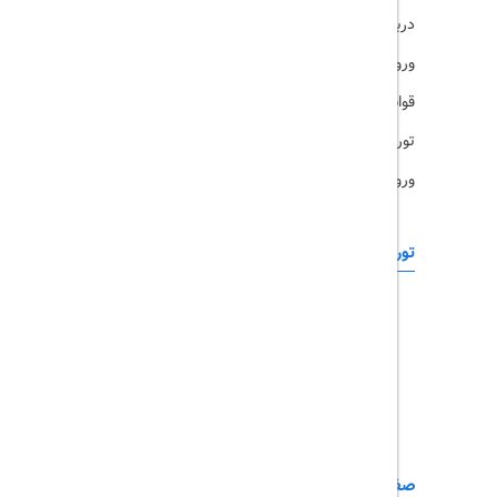
درباره ما
ویزا
ورود کاربران
قوانین و مقررات
تورهای پرطرفدار
ورود همکاران
تورهای خارجی
رزرو آنلاین
تور چابهار
تور قشم
تور کیش
تور مشهد
صفحات کاربردی