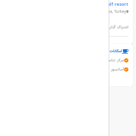
Gloria golf resort
Belek Mah, Turizm Cd. A D:No: 12A, 07506 Serik/Antalya, Turkey
اشتراک گذاری:
امکانات و خدمات هتل
مرکز تناسب اندام
دربان
صندوق امانات
تبدیل ارز
پارکینگ رایگان
آسانسور
نمایش همه امکانات