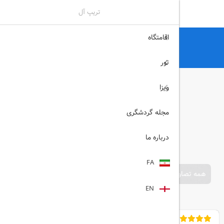
تریپ آل
اقامتگاه
تریپ آل
هتل
هتل های آنتالیا
Gloria golf resort آنتالیا
تور
ویزا
مجله گردشگری
درباره ما
FA
همه تصاویر
EN