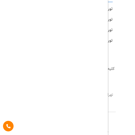
تور امارات
تور مالزی
تور ترکیه
تور هند
کلیه حقوق این سایت محفوظ و متعلق به
تریپ آل
می‌باشد
02171117717
info@tripall.ir
تهران، خیابان اشرفی اصفهانی، خیابان مخبری، پلاک 22 ،
واحد 8
تاریخ مورد نظر خود را وارد کنید
تاریخ مورد نظر خود را وارد کنید
کلاس کابین
درباره ما
تماس با ما
مجله گردشگری
تاریخ رفت