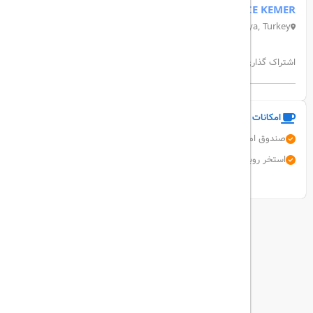
FAME RESIDENCE KEMER
Merkez, Deniz Cd. No:15 D:15, 07980 Kemer/Antalya, Turkey
اشتراک گذاری:
امکانات و خدمات هتل
صندوق امانات
اینترنت بی سیم رایگان
میز جلو 24 ساعته
رستوران
استخر روباز
برق کفش
نمایش همه امکانات