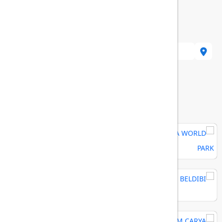
, 07980 Kemer/Antalya, Turkey
هتل های مرتبط
MAYA WORLD PARK
RIXOS BELDIBI
REGNUM CARYA