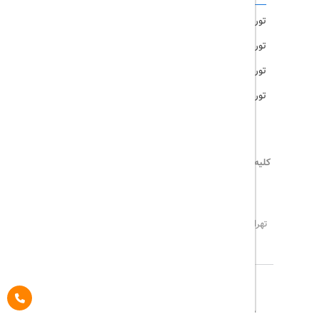
تور امارات
تور مالزی
تور ترکیه
تور هند
کلیه حقوق این سایت محفوظ و متعلق به
تریپ آل
می‌باشد
02171117717
info@tripall.ir
تهران، خیابان اشرفی اصفهانی، خیابان مخبری، پلاک 22 ،
واحد 8
تاریخ مورد نظر خود را وارد کنید
تاریخ مورد نظر خود را وارد کنید
کلاس کابین
درباره ما
تماس با ما
مجله گردشگری
تاریخ رفت