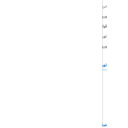
درباره ما
ویزا
ورود کاربران
قوانین و مقررات
تورهای پرطرفدار
ورود همکاران
تورهای خارجی
رزرو آنلاین
تور چابهار
تور قشم
تور کیش
تور مشهد
صفحات کاربردی