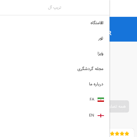
تریپ آل
اقامتگاه
تریپ آل
هتل
هتل های آنتالیا
FAME RESIDENCE KEMER آنتالیا
تور
ویزا
مجله گردشگری
درباره ما
FA
همه تصاویر
EN