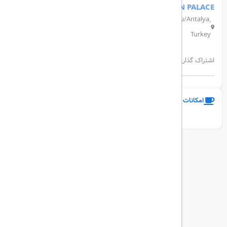
DELPHIN PALACE
Kemerağzı, Yaşar Sobutay Bulvarı No:352, 07112 Aksu/Antalya,
Turkey
اشتراک گذاری:
امکانات و خدمات هتل
نمایش همه امکانات