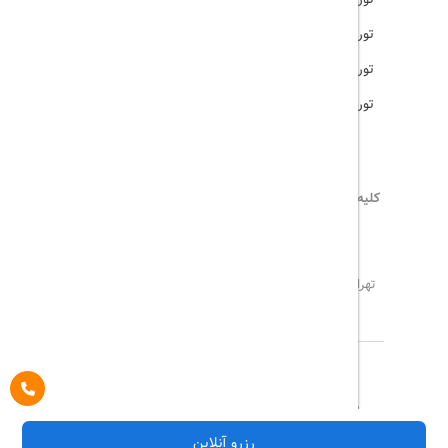
تور مالزی
تور ترکیه
تور هند
کلیه حقوق این سایت محفوظ و متعلق به
تریپ آل
می‌باشد
02171117717
info@tripall.ir
تهران، خیابان اشرفی اصفهانی، خیابان مخبری، پلاک 22 ،
واحد 8
تاریخ مورد نظر خود را وارد کنید
تاریخ مورد نظر خود را وارد کنید
کلاس کابین
درباره ما
تماس با ما
مجله گردشگری
تاریخ رفت
اتاق اول
پیگیری خرید
قوانین و مقررات
رزرو آنلاین