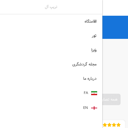
تریپ آل
اقامتگاه
تریپ آل
هتل
هتل های آنتالیا
DELPHIN PALACE آنتالیا
تور
ویزا
مجله گردشگری
درباره ما
FA
همه تصاویر
EN