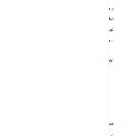
ورود کاربران
قوانین و مقررات
تورهای پرطرفدار
ورود همکاران
تورهای خارجی
رزرو آنلاین
تور چابهار
تور قشم
تور کیش
تور مشهد
صفحات کاربردی
تور امارات