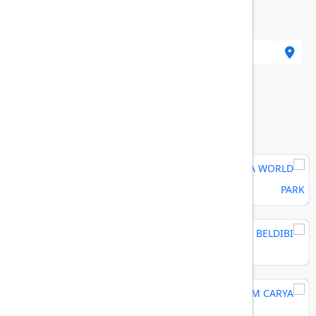
112 Aksu/Antalya, Turkey
هتل های مرتبط
MAYA WORLD PARK
RIXOS BELDIBI
REGNUM CARYA