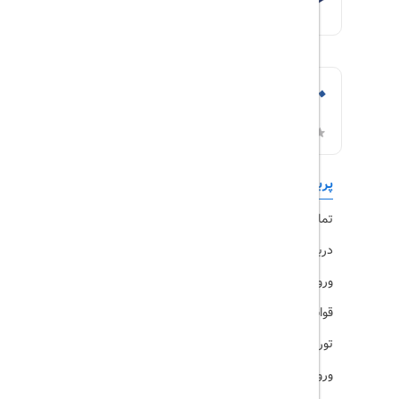
پربازدیدها
تورهای داخلی
تماس با ما
رزرو هتل
درباره ما
ویزا
ورود کاربران
قوانین و مقررات
تورهای پرطرفدار
ورود همکاران