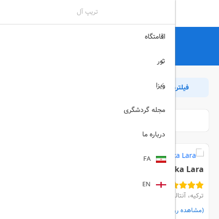
تریپ آل
اقامتگاه
تریپ آل
هتل
آنتالیا
رزرو هتل آنتالیا
تور
ویزا
فیلترها
مرتب سازی
بازگشت
مجله گردشگری
درباره ما
FA
Aska Lara
EN
ترکیه، آنتالیا، KUNDU
(مشاهده روی نقشه)