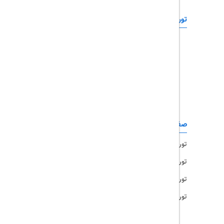
تورهای خارجی
رزرو آنلاین
تور چابهار
تور قشم
تور کیش
تور مشهد
صفحات کاربردی
تور امارات
تور مالزی
تور ترکیه
تور هند