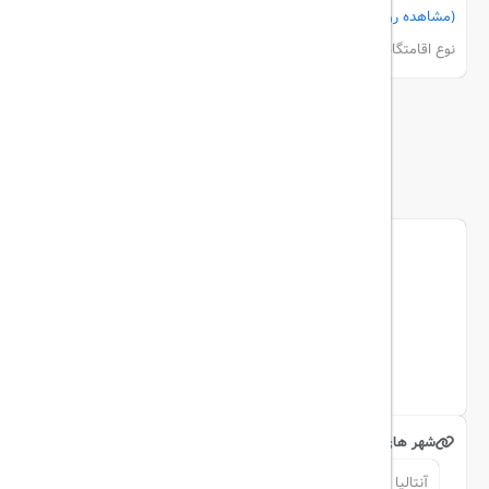
(مشاهده روی نقشه)
مشاهده اتاق‌ها و رزرو
نوع اقامتگاه:
هتل
بیشتر
ما را دنبال کنید...
تریپ آل در شبکه های اجتماعی
اینستاگرام
شهر های مرتبط
آنتالیا
آنتالیا