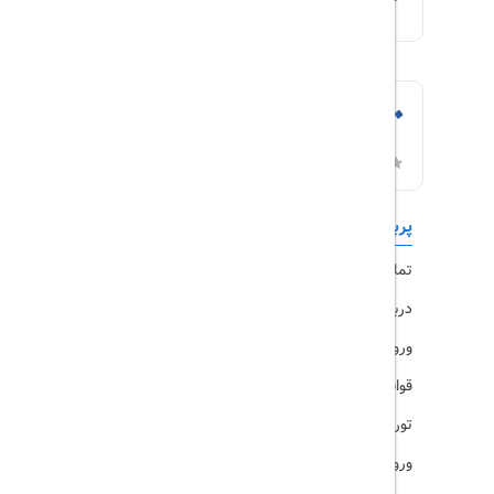
پربازدیدها
تورهای داخلی
تماس با ما
رزرو هتل
درباره ما
ویزا
ورود کاربران
قوانین و مقررات
تورهای پرطرفدار
ورود همکاران