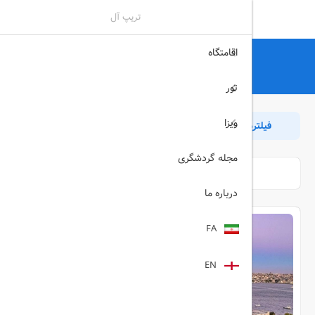
تریپ آل
اقامتگاه
تریپ آل
هتل
هتل
تور
ویزا
فیلترها
مرتب سازی
بازگشت
مجله گردشگری
درباره ما
FA
EN