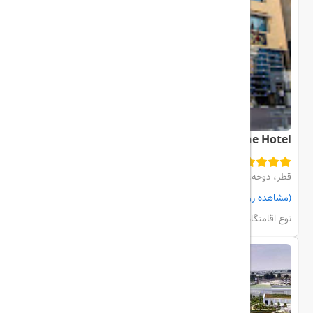
Saraya Corniche Hotel
قطر، دوحه، city center
(مشاهده روی نقشه)
مشاهده اتاق‌ها و رزرو
نوع اقامتگاه:
هتل