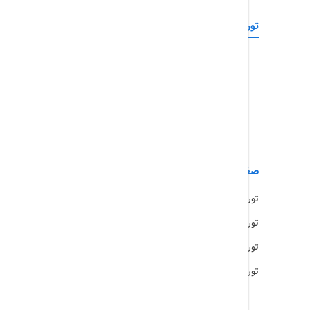
تورهای خارجی
رزرو آنلاین
تور چابهار
تور قشم
تور کیش
تور مشهد
صفحات کاربردی
تور امارات
تور مالزی
تور ترکیه
تور هند