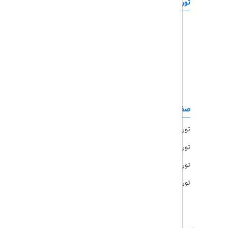
تورهای خارجی
رزرو آنلاین
تور چابهار
تور قشم
تور کیش
تور مشهد
صفحات کاربردی
تور امارات
تور مالزی
تور ترکیه
تور هند