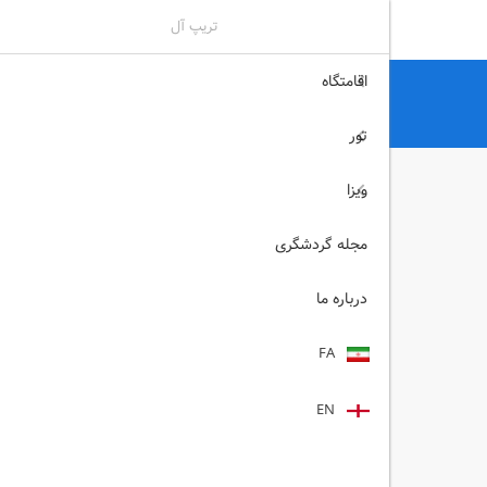
تریپ آل
اقامتگاه
تریپ آل
هتل
هتل های آستارا
هتل آپارتمان ایساتیس آستارا
تور
ویزا
مجله گردشگری
درباره ما
FA
EN