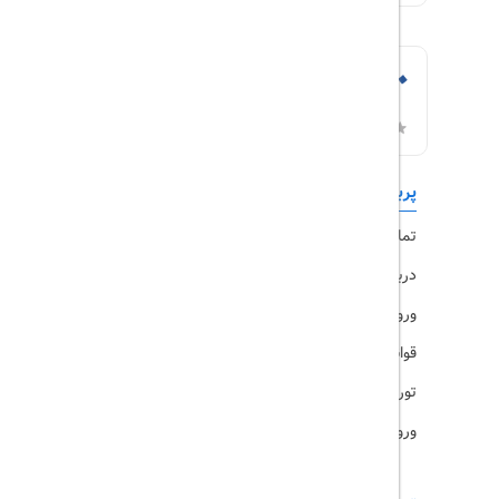
پربازدیدها
تورهای داخلی
تماس با ما
رزرو هتل
درباره ما
ویزا
ورود کاربران
قوانین و مقررات
تورهای پرطرفدار
ورود همکاران