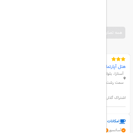
همه تصاویر
هتل آپارتمان ایساتیس
آستارا، بلوار حسین نژاد، شهرک عباس آباد، کیلومتر سه جاده آستارا از
سمت رشت
اشتراک گذاری:
امکانات و خدمات هتل
آسانسور
اینترنت بی سیم رایگان
رستوران
زبان فارسی