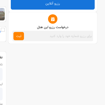
رزرو آنلاین
درخواست رزرو این هتل
ثبت
نظ
نام
ای
مت