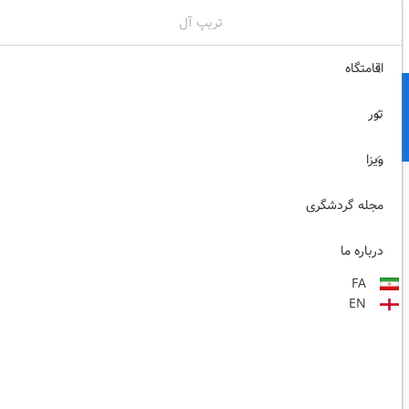
تریپ آل
02171117717
ثبت نام , ورود
اقامتگاه
تور
ویزا
مجله گردشگری
درباره ما
FA
EN