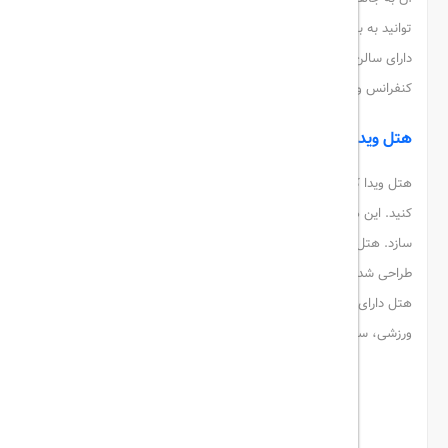
توانید به بخش تفریحات آبی کیش دسترسی داشته باشید. این هتل
دارای سالن بیلیارد، صندوق امانات، فضای سبز اختصاصی، سالن
کنفرانس و خشکشویی است.
هتل میراژ
هتل ویدا
هتل ویدا کیش یکی از بهترین هتل هایی است که می توانید انتخاب
کنید. این هتل نیز برای شما اقامتی لوکس و بی نظیر را فراهم می
سازد. هتل ویدا شامل 144 واحد اقامتی است. این هتل در 10 طبقه
طراحی شده است. در هتل از استانداردهای روز دنیا استفاده شده است.
هتل دارای رستوران، مرکز خرید، فضای سبز، پارک کودک، استخر سالن
ورزشی، سالن کنفرانس و ... است.
هتل ویدا