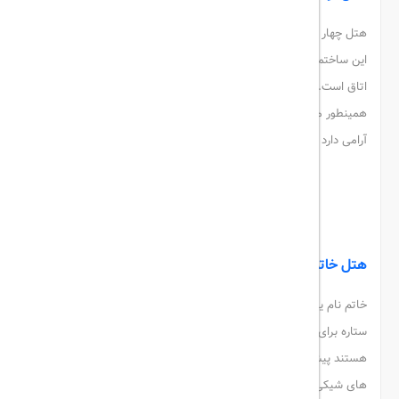
هتل چهار ستاره آرامیس از دیگر هتل های پرطرفدار محسوب می شود.
این ساختمان در 4 طبقه طراحی شده است. همینطور شامل 64 باب
اتاق است. از این هتل دسترسی به ساحل نیلگون خلیج فارس و
همینطور مرکز خرید پردیس 1 بسیار آسان است. این هتل فضای بسیار
آرامی دارد و البته که بهترین خاطرات را برای شما فراهم می سازد.
آرامیس
هتل خاتم
خاتم نام یکی از بهترین هتل های کیش محسوب می شود. این هتل دو
ستاره برای کسانی که به دنبال رزرو
هتل های کیش
با قیمت ارزان
هستند پیشنهاد می شود. خاتم دارای 35 باب اتاق بوده و از سوئیت
های شیکی نیز برای آن استفاده شده است. اتاق ها دارای یخچال، کمد،