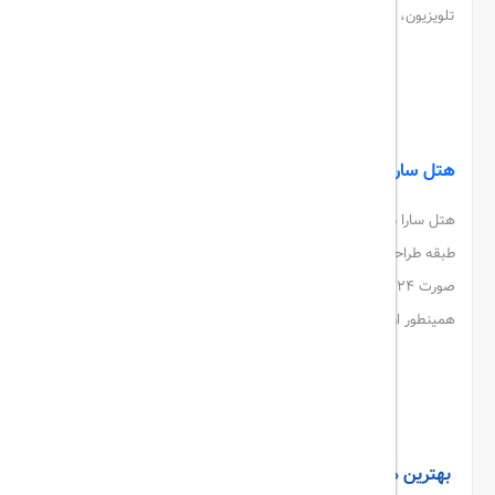
تلویزیون، تلفن، حمام و لوازم بهداشتی هستند.
هتل خاتم
هتل سارا کیش
هتل سارا در لیست هتل های سه ستاره کیش قرار دارد. این هتل در سه
طبقه طراحی شده است و شامل 72 باب اتاق است. کافی شاپ هتل به
صورت 24 ساعته باز است. این هتل به اسکله تفریحی نزدیک است و
همینطور ارتباط خوبی با مراکز تجاری پردیس 1 و 2 و بازار پانیذ دارد.
هتل سارا
بهترین
هتل های کیش