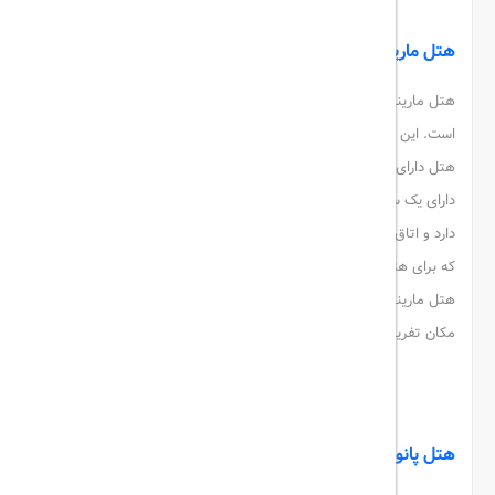
هتل های کیش
هتل مارینا پارک کیش
هتل مارینا کیش در لیست معروف ترین
هتل های کیش
قرار گرفته
است. این هتل قطعاً تعطیلات رویایی را به شما هدیه می دهد. این
هتل دارای محوطه زیبا به همراه گل و گیاهان تزئینی است. همینطور
دارای یک سری آبنماهای بسیار زیبا است. این هتل ساحل اختصاصی
دارد و اتاق های آن نیز بی نظیر طراحی شده است. به طور کلی پارکینگی
که برای هتل در نظر گرفته شده است بسیار وسیع است. از سوی دیگر
هتل مارینا در فضای 17 هکتاری با شناورهای تفریحی تبدیل به یک
مکان تفریحی نیز شده است.
هتل-مارینا-پارک-کیش
هتل پانوراما