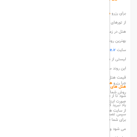
برای رزرو
هتل های کیش
روش های مختلفی وجود دارد. شما می توانید
از تورهای گردشگری استفاده کنید، همینطور می توانی به سراغ رزرو
هتل در زمان مناسب بروید و یا تور های لحظه آخری را انتخاب کنید.
بهترین روش رزرو
هتل های کیش
، رزرو به صورت آنلاین و اینترنتی از
سایت
hotelrate.ir
است. در واقع در سایت
هتل ریت
، می توانید
لیستی از هتل ها و مشخصات آنها را در بازه زمانی مختلف تماشا کنید.
این روند سبب می شود که دسترسی به هتل برای شما آسان تر شود.
قیمت هتل ها در دوره زمانی که اعلام کرده اید، اعلام می شود. قیمت
چرا رزرو
هتل های کیش
به صورت آنلاین پیشنهاد می شود؟ در این
هتل های کیش
سه ستاره، چهار ستاره و پنج ستاره، به روز رسانی می
روش شما در وقت و هزینه خود صرفه جویی کرده اید. رزرو هتل به
شود تا از جدیدترین قیمت این هتل ها اطلاعات کامل داشته باشید. از
صورت اینترنتی به نسبت روش های حضوری ارزانتر است. مثلاً رزرو هتل
یاد نبرید که برای رزرو هتل می بایست بودجه خود را بررسی کنید و
از سایت هتل ریت را با سایر سایت ها مقایسه کنید. قطعاً هزینه کمتری
سپس تصمیم گیری نمایید.
برای شما خواهد داشت. در واقع در این روش هزینه های اضافی حذف
می شود و کمک می کند تا بتوانید بهترین رزرو را داشته باشید. در سال