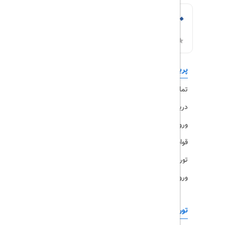
پربازدیدها
تورهای داخلی
تماس با ما
رزرو هتل
درباره ما
ویزا
ورود کاربران
قوانین و مقررات
تورهای پرطرفدار
ورود همکاران
تورهای خارجی
رزرو آنلاین