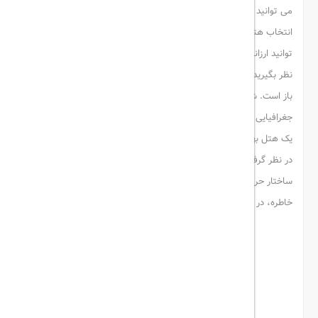
می توانید هتل های 5 ستاره را انتخاب کنید. در غیر این صورت شرایط
انتخاب هتل های 4 ستاره نیز برای شما فراهم شده است. حتی می
توانید ارزانترین
هتل های کیش
با دو ستاره و شرایط اقامت مناسب را در
نظر بگیرید. هیچ مشکلی در این راستا وجود ندارد. دست شما در انتخاب
باز است. شما می توانید به صورت هوشمندانه امکانات و محل
جغرافیایی هتل را بسنجید. برای داشتن سفری خوب و دل انگیز انتخاب
یک هتل بهترین موضوع محسوب می شود. هتل هایی که برای اقامت
در نظر گرفته می شوند شرایط خاص خود را دارند و هر یک بر اساس
ساختار حرفه ای خود دسته بندی می شوند. برای داشتن تعطیلاتی پر از
خاطره، در انتخاب هتل دقت کنید.