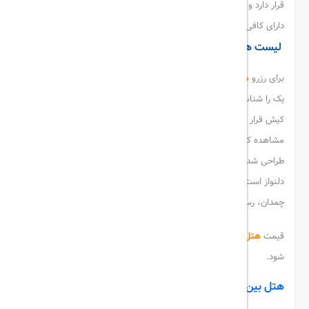
قرار دارد و برای گپ و گفت های دوستانه بسیار مناسب است. هتل
دارای کافی شاپ است.
لیست هتل های کیش در سال جدید
برای رزرو
هتل های کیش
در ابتدا باید لیستی از هتل ها و امکانات هر
یک را شناسایی کنید. هتل کابانا گاردن در لیست هتل های 4 ستاره در
کیش قرار می گیرد. شما از پنجره اتاق خود می توانید زیبایی دریا را
مشاهده کنید و از آن لذت ببرید. این چشم انداز زیبا بسیار احساسی
طراحی شده است. این هتل دارای سوئیت های دارای بالکن بوده و بسیار
دلنواز است. هتل دارای لابی، اینترنت، استخر، آسانسور، کافه، اتاق
چمدان، رستوران و لاندری است.
قیمت
هتل های کیش
بر اساس تعداد ستاره و امکانات ارزیابی می
شود.
هتل بین المللی کیش