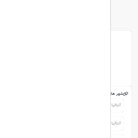
بیشتر
ما را دنبال کنید...
تریپ آل در شبکه های اجتماعی
اینستاگرام
شهر های مرتبط
آنتالیا
آنتالیا
آنتالیا
آنتالیا