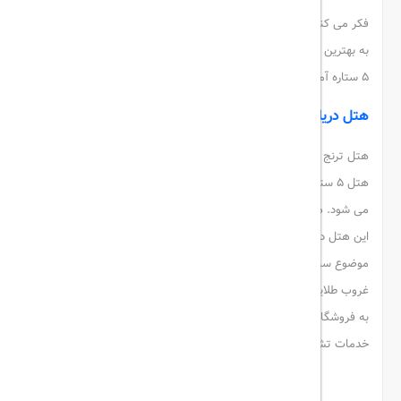
فکر می کنید بهترین
هتل های کیش
چه ویژگی هایی دارند؟ قطعاً وقتی
به بهترین
هتل های کیش
فکر می کنید، باید خودتان را برای هتل های
5 ستاره آماده کنید.
هتل دریایی ترنج
هتل ترنج در لیست لوکس ترین
هتل های کیش
قرار گرفته است. این
هتل 5 ستاره است و به طور کلی یک انتخاب کاملاً متفاوت محسوب
می شود. هتل ترنج به صورت طبقاتی طراحی شده است. همه اتاق های
این هتل دارای دریچه شیشه ای در بخش کف اتاق و بالکن هستند. این
موضوع سبب می شود تا از زیبایی های چشم نواز خلیج فارس و طلوع و
غروب طلایی جزیره لذت ببرید. از مهمترین امکانات این هتل می توان
به فروشگاه، سالن ورزشی، استخر و سونا، فضای سبز، کافی شاپ،
خدمات تشریفات ویژه و ترانسفر اشاره کرد.