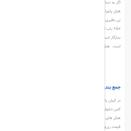
اگر به دنبال نوسازترین
هتل های کیش
هستید، پیشنهاد می کنید،
هتل پانوراما را انتخاب کنید. این هتل نوساز است و با طراحی و معماری
بی نظیری طراحی شده است. ساختمان شامل 15 طبقه بوده و همینطور
257 باب اتاق دارد. این هتل 5 ستاره به نوبه خود با سطح نیاز شما
سازگار است. امکانات رفاهی هتل بسیار لوکس و بی نظیر طراحی شده
است. هتل پانوراما در میدان امیرکبیر کیش واقع شده است.
پانوراما
جمع بندی
در کیش یافتن محل اقامت با توجه به تنوع بالا و قیمت های عجیب
کمی دشوار است. اما وجود سایت هتل ریت به شما اجازه می دهد تا
هتل های مختلف را بر اساس رتبه بندی که دارند بررسی کنید. همینطور
قیمت رزرو
هتل های کیش
نیز در اختیار شما قرار می گیرد. اگر بخواهید