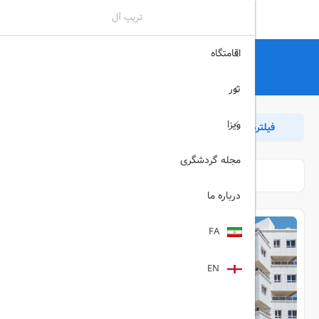
تریپ آل
اقامتگاه
تریپ آل
هتل
کیش
رزرو آنلاین هتل های کیش
تور
ویزا
فیلترها
مرتب سازی
بازگشت
مجله گردشگری
درباره ما
FA
EN