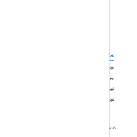
تور چابهار
تور قشم
تور کیش
تور مشهد
صفحات کاربردی
تور امارات
تور مالزی
تور ترکیه
تور هند
کلیه حقوق این سایت محفوظ و متعلق به
تریپ آل
می‌باشد
02171117717