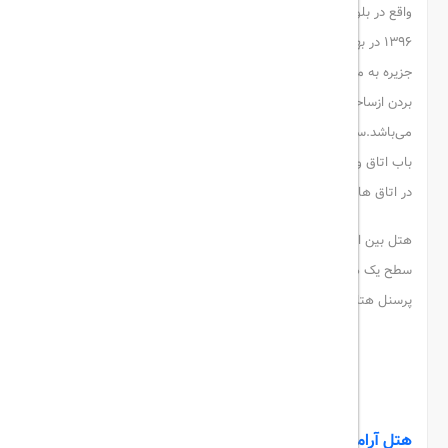
واقع در بلوار ساحل جزیره رویایی کیش قرار دارد، این هتل در سال
1396 در بهترین لوکیشن جزیره ساخته شد.موقعیت مناسب هتل در
جزیره به مهمانان امکان دسترسی آسان به اسکله تفریحی کیش و لذت
بردن ازساحل خلیج فارس و همچنین مراکز خرید مریم و ونوس
می‌باشد.ساختمان هتل بین المللی کیش در ۱۳ طبقه بنا و دارای ۳۴۲
باب اتاق و سویئت با امکانات رفاهی مناسب و چشم انداز دریا یا جزیره
در اتاق ها می‌باشد.
هتل بین المللی کیش با کادری آموزش دیده و حرفه ای خدماتی در
سطح یک هتل 5 ستاره بین المللی ارائه میدهد و تمام تلاش مدیریت و
پرسنل هتل اقامتی متفاوت ، لوکس و بسیلر آرام و به یادماندنی است.
هتل بین المللی کیش
هتل آرامیس