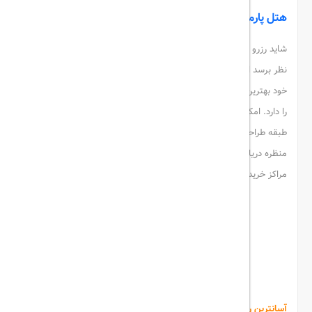
هتل پارمیس
شاید رزرو
هتل های کیش
در چنین شرایطی کمی برای شما دشوار به
نظر برسد اما به هر حال شما می توانید بر اساس سطح نیاز و انتظار
خود بهترین گزینه را انتخاب کنید. مثلاً هتل پارمیس طراحی خاص خود
را دارد. امکانات و خدمات این هتل بی نظیر است. این مجموعه در 7
طبقه طراحی شده است و شامل 168 اتاق است. البته شما تجربه دیدن
منظره دریا را نخواهید داشت! این مجموعه اقامتی در فاصله کمی از
مراکز خرید پردیس یک و دو قرار گرفته است.
هتل پارمیس
آسانترین روش رزرو
هتل های کیش