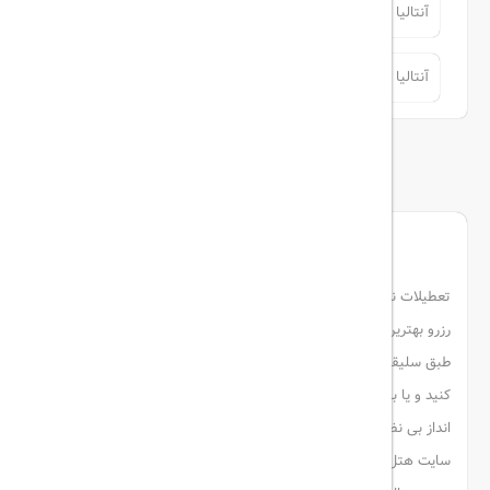
آنتالیا
آنتالیا
آنتالیا
آنتالیا
توضیحات
تعطیلات نوروز برای سفر به کیش بی نظیر است! خوشبختانه شرایط
رزرو بهترین
هتل های کیش
برای شما فراهم شده است. شما می توانید
طبق سلیقه ای که دارید هتل های نزدیک به مراکز خرید کیش را انتخاب
کنید و یا به سراغ هتل هایی بروید که به دریا نزدیک هستند و چشم
انداز بی نظیری دارند. می توانید
هتل های کیش
ارزان قیمت را آنلاین از
سایت هتل ریت رزرو کنید و یا به سراغ هتل های لوکس این جزیره