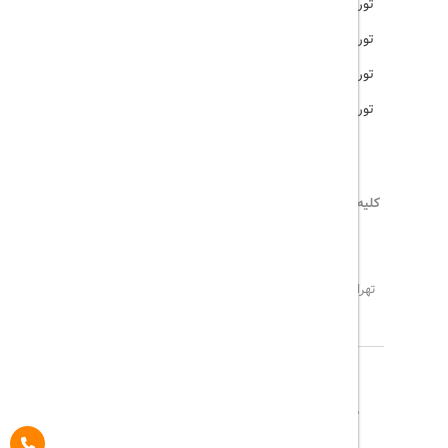
تور امارات
تور مالزی
تور ترکیه
تور هند
کلیه حقوق این سایت محفوظ و متعلق به
تریپ آل
می‌باشد
02171117717
info@tripall.ir
تهران، خیابان اشرفی اصفهانی، خیابان مخبری، پلاک 22 ،
واحد 8
درباره ما
تماس با ما
مجله گردشگری
پیگیری خرید
قوانین و مقررات