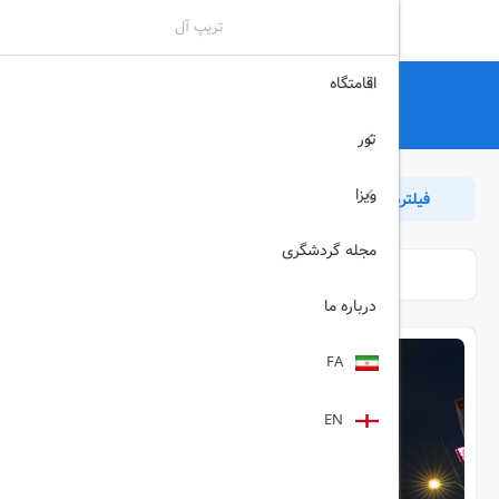
تریپ آل
اقامتگاه
تریپ آل
هتل
هتل-مالزی
هتل های مالزی
تور
ویزا
فیلترها
مرتب سازی
بازگشت
مجله گردشگری
درباره ما
FA
EN