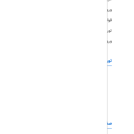
ورود کاربران
قوانین و مقررات
تورهای پرطرفدار
ورود همکاران
تورهای خارجی
رزرو آنلاین
تور چابهار
تور قشم
تور کیش
تور مشهد
صفحات کاربردی