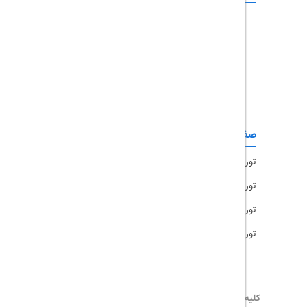
تور چابهار
تور قشم
تور کیش
تور مشهد
صفحات کاربردی
تور امارات
تور مالزی
تور ترکیه
تور هند
کلیه حقوق این سایت محفوظ و متعلق به
تریپ آل
می‌باشد