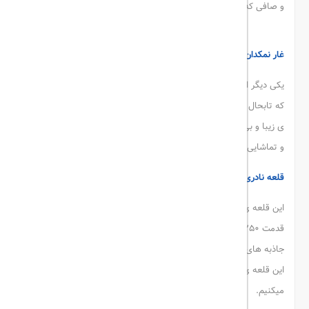
و صافی که بر فراز این دره خودنمایی می کند، دیدن کنید.
دره ستارگان
غار نمکدان قشم
یکی دیگر از جاذبه های دیدنی قشم، غار بسیار طولانی نمکدان می باشد
که تابحال فقط 6 کیلومتر از آن کشف و شناسایی شده است و با منظره
ی زیبا و بی نظیر و سقف نمکی خیره کننده، یکی از جاذبه های طبیعی
و تماشایی این جزیره ی پهناور محسوب می شود.
قلعه نادری قشم
این قلعه ی زیبا و جذاب در روستای تاریخی لافت قشم واقع است و با
قدمت 250 ساله از دوران نادر شاه افشار به جا مانده و در میان سایر
جاذبه های بی نظیر این جزیره، جذابیت منحصر به فرد خود را دارد. دیدن
این قلعه ی تاریخی و بی نظیر را به هر مسافر و گردشگری توصیه
میکنیم.