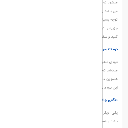
میشود که به دلیل موقعیت جغرافیایی خاص، مرکز دفاعی جنوب کشور
می باشد و با خانه ها و بناهای زیبا با معماری خاص و بی نظیر، مورد
توجه بسیاری از گردشگران میباشد. با
رزرو هتل قشم
و سفر به این
جزیره ی دیدنی، میتوانید شبی رویایی را در این بندر تاریخی و زیبا تجربه
کنید و سفری فراموش نشدنی را در تمام طول عمر خود تجربه کنید.
دره تندیس ها
دره ی تندیس ها جاذبه ای دیگر از صدها جاذبه ی جزیره ی زیبای قشم
میباشد که تپه ها و سنگ ها با گذشت زمان در اثر فرسایش به اشکالی
همچون تندیس تبدیل شده اند و زیبایی و جذابیت منحصر به فردی را به
این دره داده اند.
تنگه‌ی چاهکوه قشم
یکی دیگر از مناطق مهم گردشگری جزیره قشم، تنگه ی چاهکوه می
باشد و همانطور که از نام آن پیداست در این تنگه چاه هایی وجود دارد