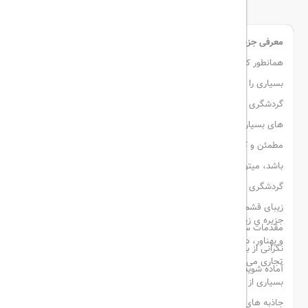
معرفی جزیره ی قشم به عنوان بزرگترین جزیره ی خلیج فارس
همانطور که میدانید ایران زیبا و پهناورمان، شهر ها و مناطق پرجاذبه ی
بسیاری را دارد و جای جای این مرز و بوم، پر است از مناطق توریستی و
گردشگری جذاب، که سفر به آن ها خستگی روح و تن را زدوده و خاطره
های بسیاری را برای باقی روزهای زندگی بر جای میگذارد. و اگر مرجعی
مطمئن و کمک کننده برای تسهیل در اقدامات پیش از سفر وجود داشته
باشد، میتوان بار سفر را با آسودگی خیال بست و رهسپار بهترین مناطق
گردشگری کشور عزیزمان شد. یکی از این مناطق پر جاذبه، جزیره ی
زیبای قشم می باشد و با
رزرو هتل قشم
از hotel rate میتوانید
جزیره ی زیبا و چشم نواز قشم، یکی از جزایر هرمزگان و خلیج فارس زیبا
مقدمات سفر و رزرو هتل را از مرجعی مناسب، فراهم آورید و بدون
و پهناور، در جنوب ایران و بزرگترین جزیره ی کشورمان و از مناطق آزاد
نگرانی از بابت محل اقامت و رزرو هتل، برای سفری پرخاطره و جذاب
تجاری می باشد. و یکی از جزایر پر مسافری است که روزانه گردشگران
آماده شوید.
بسیاری از سراسر کشورمان برای دیدن خلیج فارس زیبا و همیشه آبی و
جاذبه های خارق العاده، به این منطقه ی بزرگ سفر میکنند. و در