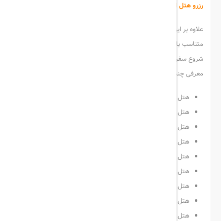
رزرو هتل ارزان قشم با
hotel rate
علاوه بر این hotel rate با ارائه انواع هتل های مقرون به صرفه،
متناسب با هر بودجه ای، شما را در روند انتخاب
هتل قشم
و رزرو آن و
شروع سفری راحت در کنار بهترین های زندگی خود، همراهی میکند. به
معرفی چند نمونه
هتل قشم ارزان
جهت آشنایی می پردازیم:
هتل ریحان قشم
هتل آرمان قشم
هتل ژئو پارک قشم
هتل سینگو قشم
هتل شهریار قشم
هتل بهشت قشم
هتل رویال قشم
هتل پرشین گلف قشم
هتل سما قشم