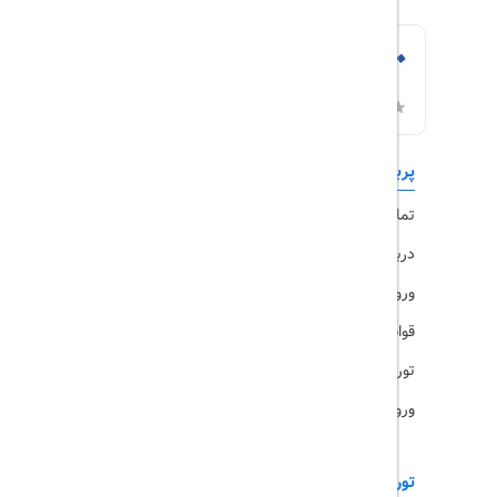
پربازدیدها
تورهای داخلی
تماس با ما
رزرو هتل
درباره ما
ویزا
ورود کاربران
قوانین و مقررات
تورهای پرطرفدار
ورود همکاران
تورهای خارجی
رزرو آنلاین