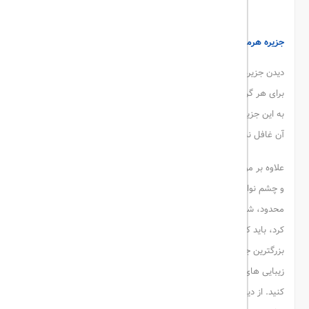
پارک زیتون قشم
جزیره هرمز
دیدن جزیره ی قرمز رنگ هرمز و شکوه و زیبایی تنگه هرمز، میتواند
برای هر گردشگری جذاب و شگفت انگیز باشد. با
رزرو هتل قشم
و سفر
به این جزیره ی کم نظیر، از دیدن جزیره ی هرمز و زیبایی خیره کننده ی
آن غافل نباشید.
علاوه بر مواردی که ذکر کردیم، جزیره ی قشم پر است از جاذبه های زیبا
و چشم نواز که توصیف زیبایی و شکوه آن ها با کلمات و جملات
محدود، شدنی نیست و آنگونه که باید نمی توان زیبایی آنها را وصف
کرد، باید کوله بار سفر را ببندید و با
رزرو هتل قشم
از hotel rate راهی
بزرگترین جزیره ی خلیج همیشه فارس ایران شوید و تمام جذابیت ها و
زیبایی های این جزیره را با چشم خود ببینید و با تمام وجود خود لمس
کنید. از دیگر جاذبه های این جزیره می توان به تنگه عالی محمد، کاسه