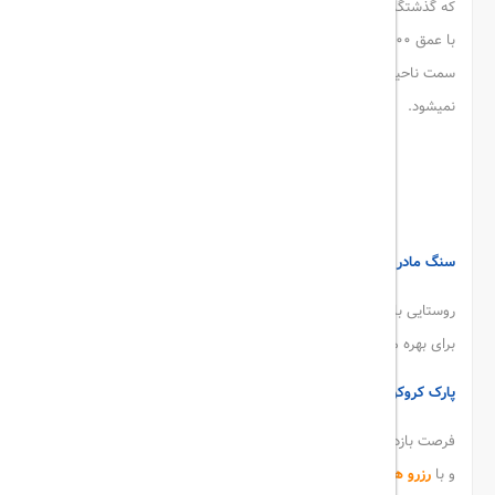
که گذشتگان آنها را برای ذخیره ی آب باران حفر کرده بوده اند. این تنگه
با عمق 100 متری به تنگه ای بی آسمان معروف است، زیرا با حرکت به
سمت ناحیه جنوبی آن، آنقدر تنگ میشود که عملاً آسمانی دیده
نمیشود.
تنگه چاهکوه
سنگ مادر و دختر
روستایی با سنگی افسانه ای و داستانی که دارد، میتواند مقصدی دیگر
برای بهره مندی از جاذبه های ارزشمند و حیرت انگیز قشم باشد.
پارک کروکودیل ها
فرصت بازدید از این پارک هیجان انگیز را در سفر به قشم از دست ندهید
و با
رزرو هتل قشم
و اقامت در این جزیره، از نزدیک شاهد کروکودیل