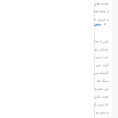
جاذبه های حیرت انگیز می پردازیم و شما نیز میتوانید با
رزرو هتل قشم
از hotel rate و اقامت در این شهر، دیدن این جاذبه ها را همراه خانواده
و عزیزان خود تجربه کنید.
دره‌ی ستارگان قشم
یکی از جذاب ترین و شگفت انگیز ترین جاذبه های جزیره قشم در
نزدیکی روستای برکه خلف، دره ی ستارگان می باشد که در یونسکو به
ثبت رسیده است و قدمت و تاریخ آن به دو میلیون سال پیش باز می
گردد. این دره به تبعید گاه شهاب سنگ ها و ستارگان معروف است و در
گذشته مردمان این جزیره بر این باور بودند که بارش ستارگان و شهاب
سنگ ها، اشکال اعجاب انگیز را در این دره ایجاد کرده است که بر خلاف
این عقیده، این زیبایی ها و اشکال منحصر به فرد، توسط باد و باران و
تحت تاثیر فرسایش به وجود آمده اند و جذابیتی خارق العاده پدید آمده
که دیدن آن هر فردی را متحیر و شگفت زده می کند. با
رزرو هتل قشم
و سفر به این جزیره ی تاریخی، از این دره ی زیبا و باشکوه و آسمان آبی