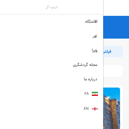
تریپ آل
اقامتگاه
تریپ آل
هتل
قشم
لیست هتل های قشم
تور
ویزا
فیلترها
مرتب سازی
بازگشت
مجله گردشگری
درباره ما
FA
EN