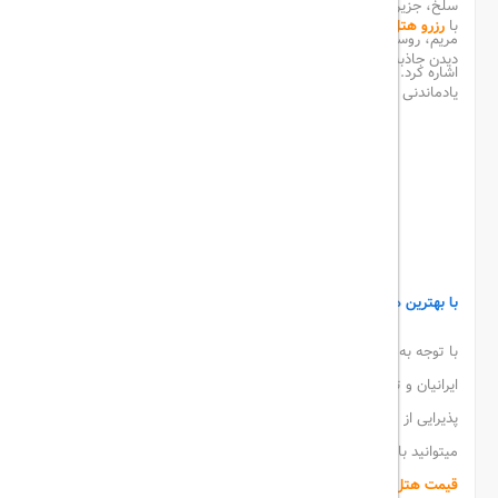
سلخ، جزیره لارک و جزیره ناز، بام قشم، روستای توریان، مقبره بی بی
با
رزرو هتل قشم
و سفر به این جزیره میتوانید علاوه بر گشت و گزار و
مریم، روستای گوران و چاه های تلا قشم و صدها جاذبه ی دیدنی دیگر
دیدن جاذبه های تاریخی و طبیعی این شهر، تجربه ی خریدی به
اشاره کرد.
یادماندنی و لذت بخش را از بازار های درگهان داشته باشید.
زیبایی منحصر به فرد جزیره هرمز
با بهترین هتل های قشم آشنا شوید
با توجه به اینکه این جزیره از محبوب ترین مقاصد برای سفر در بین
ایرانیان و توریست ها می باشد از هتل های لوکس و مجللی برای
پذیرایی از مسافران و تجربه ی اقامتی خاطره انگیز برخوردار است که
میتوانید با مراجعه به hotel rate و مشاهده
لیست هتل های قشم
و
قیمت هتل قشم
بهترین و لوکس ترین هتل را برای اقامت رزرو کنید. در