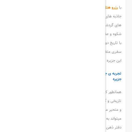
با
رزرو هتل قشم
و سفر به بزرگترین جزیره ی ایران زیبا، میتوانید از
جاذبه های تاریخی به جا مانده از اعصار مختلف ایران باستان و جاذبه
های گردشگری مدرن و طبیعی این جزیره ی خیره کننده، دیدن کنید و
شکوه و عظمت خلیج فارس را از نزدیک و با چشمان خود نظاره گر باشید.
با تاریخ دور و دراز و پر فراز و نشیب این جزیره ی تاریخی آشنا شوید و
سفری متفاوت را با تجربه ی جدید دیدن اماکن تاریخی و بافت سنتی
این جزیره زیبا، داشته باشید.
تجربه ی جاذبه های شگفت انگیز قشم با رزرو هتل قشم و سفر به این
جزیره
همانطور که گفته شد این جزیره ی بزرگ و پهناور، از جذابیت های
تاریخی و گردشگری بسیاری برخوردار است که هر بیننده ای را مدهوش
و متحیر میکند و دیدن این زیبایی ها و شکوه، خالی از لطف نیست و
میتواند به عنوان تجربه بهترین و به یادماندنی ترین سفر هر شخص، در
دفتر ذهن و خاطراتش حک شود. در ادامه به ذکر و توضیح برخی از این