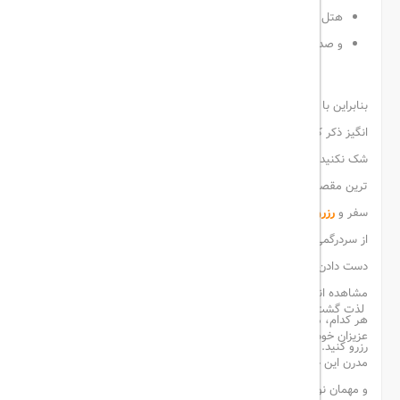
هتل شمس قشم
جزیره لارک
و صدها هتل دیگر قابل مشاهده و رزرو در hotel rate
بنابراین با توجه به اطلاعات مختصری که از این دنیای جاذبه و حیرت
انگیز ذکر کردیم، نوبت آن رسیده است که برای انتخاب مقصد سفر خود
شک نکنید و این جزیره زیبا و منحصر به فرد را به عنوان بهترین و جذاب
ترین مقصد انتخاب کنید و هیچگونه نگرانی بابت فراهم کردن مقدمات
سفر و
رزرو هتل قشم
نداشته باشید چرا که hotel rate میتواند شما را
از سردرگمی نجات دهد و با هر سلیقه و بودجه ای می توانید بدون از
دست دادن زمان و وقت گهربار خود، با مراجعه اینترنتی به hotel rate و
مشاهده انواع هتل های قشم، با امکانات متنوع و مشاهده ی عکس
لذت گشت و گذار در جای جای قشم و سفری شیرین را همراه خانواده و
هر کدام، مطابق با سلیقه و هزینه ای که در نظر گرفته اید،
هتل قشم
عزیزان خود تجربه کنید و شاهد تک تک جاذبه های تاریخی و طبیعی و
رزرو کنید.
مدرن این جزیره ی زیبا باشید و سادگی و صفای زندگی مردمان خونگرم
و مهمان نواز این شهر را از نزدیک نظاره گر باشید. آرامش این جزیره را با