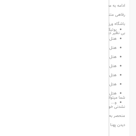
ادامه به معرفی برخی از مجلل ترین و
بهترین هتل های قشم
با خدمات
رفاهی متنوعی اعم از رستورانهای متعدد، فضایی دنج و مجلل، پارکینگ،
باشگاه ورزشی، خدمه ی مسئولیت پذیر، مراکز خرید و امکانات متنوع و
بوتیک هتل فولتون قشم
بی نظیر دیگر میپردازیم:
هتل سورینت قشم
هتل پرشیا قشم
هتل سورینت صدف قشم
هتل آوینا
هتل دیاموند
هتل رخسار
هتل قصر الوند
شما میتوانید با مراجعه به hotel rate برای سفر خاطره انگیز و فراموش
و...
نشدنی خود اقدام کنید و با رزرو هتلی مناسب با امکانات رفاهی
منحصر به فرد، برای تجربه ی سفر به بزرگ ترین جزیره خلیج فارس و
دیدن پهنا و عظمت خلیج همیشه فارس آماده شوید.