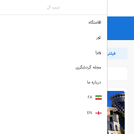
تریپ آل
اقامتگاه
تریپ آل
هتل
غیرفعال
هتل های غیرفعال
تور
ویزا
فیلترها
مرتب سازی
بازگشت
مجله گردشگری
درباره ما
FA
EN