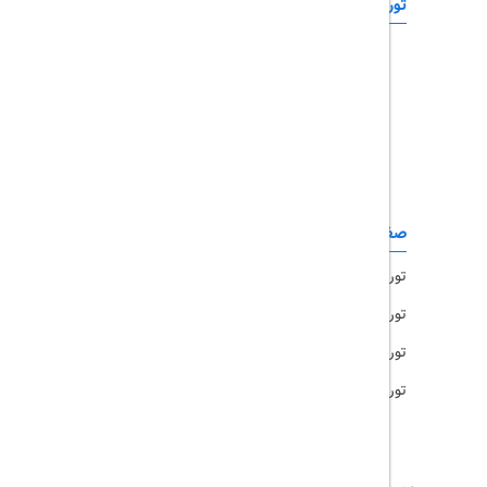
تورهای خارجی
رزرو آنلاین
تور چابهار
تور قشم
تور کیش
تور مشهد
صفحات کاربردی
تور امارات
تور مالزی
تور ترکیه
تور هند