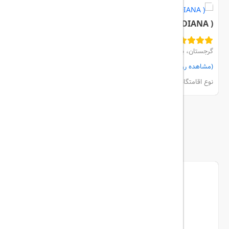
CASTELOMERE ( DIANA )
گرجستان، باتومی، City Center
(مشاهده روی نقشه)
مشاهده اتاق‌ها و رزرو
نوع اقامتگاه:
هتل
بیشتر
ما را دنبال کنید...
تریپ آل در شبکه های اجتماعی
اینستاگرام