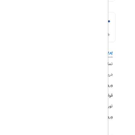
پربازدیدها
تورهای داخلی
تماس با ما
رزرو هتل
درباره ما
ویزا
ورود کاربران
قوانین و مقررات
تورهای پرطرفدار
ورود همکاران