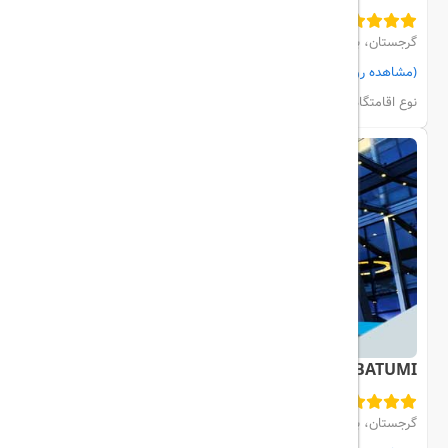
گرجستان، باتومی، City Center
(مشاهده روی نقشه)
مشاهده اتاق‌ها و رزرو
نوع اقامتگاه:
هتل
RADISSON BLU BATUMI
گرجستان، باتومی، City Center