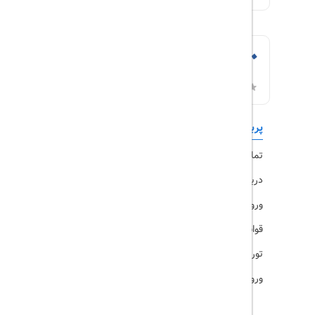
پربازدیدها
تورهای داخلی
تماس با ما
رزرو هتل
درباره ما
ویزا
ورود کاربران
قوانین و مقررات
تورهای پرطرفدار
ورود همکاران