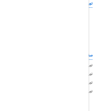
تورهای خارجی
رزرو آنلاین
تور چابهار
تور قشم
تور کیش
تور مشهد
صفحات کاربردی
تور امارات
تور مالزی
تور ترکیه
تور هند