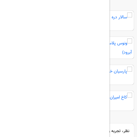
سالار دره
ونوس پلاس (نمک آبرود)
پارسیان خزر
کاخ امیران
نظر، تجربه و سوال خود را با ما در میان بگذارید