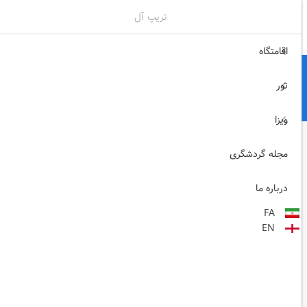
تریپ آل
02171117717
ثبت نام , ورود
اقامتگاه
تور
ویزا
مجله گردشگری
درباره ما
FA
EN