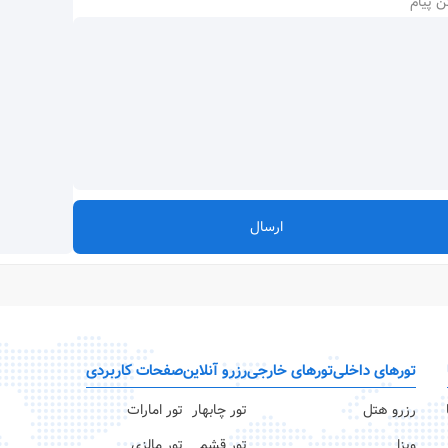
ن پیام
ارسال
تورهای داخلی
تورهای خارجی
رزرو آنلاین
صفحات کاربردی
رزرو هتل
تور چابهار
تور امارات
ویزا
تور قشم
تور مالزی