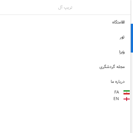
تریپ آل
02171117717
ثبت نام , ورود
اقامتگاه
تور
ویزا
مجله گردشگری
درباره ما
FA
EN