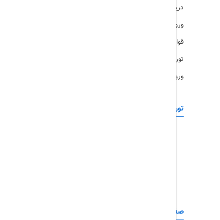
درباره ما
ویزا
ورود کاربران
قوانین و مقررات
تورهای پرطرفدار
ورود همکاران
تورهای خارجی
رزرو آنلاین
تور چابهار
تور قشم
تور کیش
تور مشهد
صفحات کاربردی