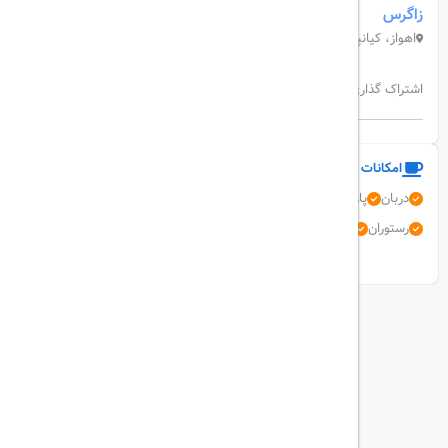
زاگرس
اهواز، کیانپارس، خیابان شهید چمران، بین خیابان اسفند و پهلوان شرقی
اشتراک گذاری:
امکانات و خدمات هتل
دربان
پارکینگ رایگان
اینترنت بی سیم رایگان
میز جلو 24 ساعته
رستوران
استخر سرپوشیده
نمایش همه امکانات