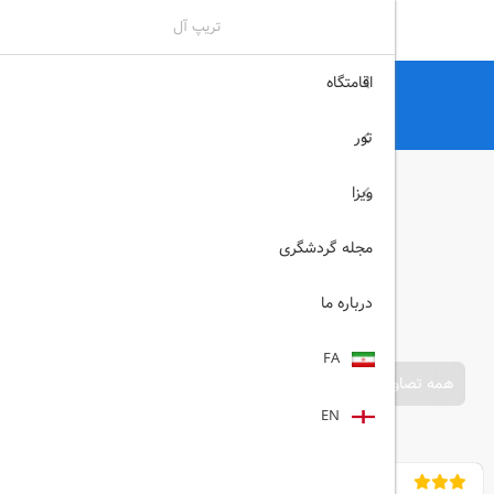
تریپ آل
اقامتگاه
تریپ آل
هتل
هتل های اهواز
زاگرس اهواز
تور
ویزا
مجله گردشگری
درباره ما
FA
همه تصاویر
EN