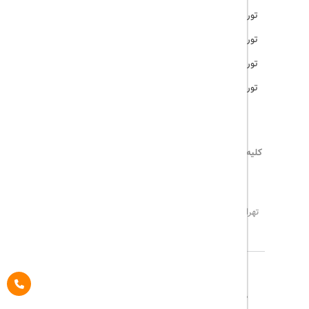
تور امارات
تور مالزی
تور ترکیه
تور هند
کلیه حقوق این سایت محفوظ و متعلق به
تریپ آل
می‌باشد
02171117717
info@tripall.ir
تهران، خیابان اشرفی اصفهانی، خیابان مخبری، پلاک 22 ،
واحد 8
تاریخ مورد نظر خود را وارد کنید
تاریخ مورد نظر خود را وارد کنید
کلاس کابین
درباره ما
تماس با ما
مجله گردشگری
تاریخ رفت